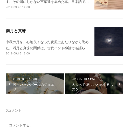
す。その国にしかない言葉達を集めた本。日本語で…
2019.09.20 12:00
満月と真珠
中秋の月を、心地良くなった夜風にあたりながら眺め
た。満月と真珠の関係は、古代インド神話でも語ら…
2019.09.15 12:00
2019.08.07 13:00
2019.07.10 14:52
苦手だったパールのジュエ
大人って楽しいと思えるも
リー
のを
0
コメント